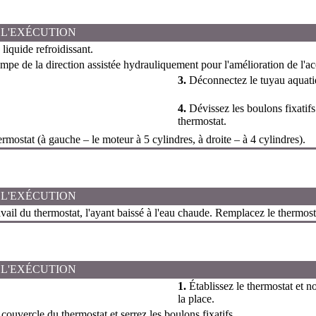
 L'EXÉCUTION
liquide refroidissant.
mpe de la direction assistée hydrauliquement pour l'amélioration de l'ac
3.
Déconnectez le tuyau aquati
4.
Dévissez les boulons fixatifs
thermostat.
ermostat (à gauche – le moteur à 5 cylindres, à droite – à 4 cylindres).
 L'EXÉCUTION
avail du thermostat, l'ayant baissé à l'eau chaude. Remplacez le thermostat
 L'EXÉCUTION
1.
Établissez le thermostat et n
la place.
 couvercle du thermostat et serrez les boulons fixatifs.