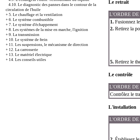
Le retrait
4.10. Le diagnostic des pannes dans le contour de la
circulation de l'huile
L'ORDRE DE
+
5. Le chauffage et la ventilation
+
6. Le système combustible
1.
Fusionnez le 
+
7. Le système d'échappement
2.
Retirez la po
+
8. Les systèmes de la mise en marche, l'ignition
+
9. La transmission
+
10. Le système de frein
+
11. Les suspensions, le mécanisme de direction
+
12. La carrosserie
+
13. Le matériel électrique
+
14. Les conseils utiles
5.
Retirez le th
Le contrôle
L'ORDRE DE
Contrôlez le tr
L'installation
L'ORDRE DE
2.
Établissez le