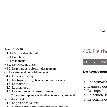
La 
Aoudi 100/A6
4.5. Le t
+
1. La Notice d'exploitation
+
2. L'Entretien
+
3. Les moteurs
LES INFORM
+
3.2. Les Moteurs diesel
+
3.3. Le retrait et la cloison des moteurs
Les composants
-
4. Le système du refroidissement
4.2. Les caractéristiques
4.3. Les tuyaux du système du refroidissement
1. Le thermosta
4.4. Le radiateur
2. L'anneau oup
4.5. Le thermostat
3. Le corps du 
4.6. Le ventilateur du refroidissement
4. Le boulon, 
+
4.7. Les interrupteurs et les détecteurs du système du
5. La couche ou
refroidissement
4.8. La pompe aquatique
4.9. L'échangeur l'huile-/refroidissant du liquide