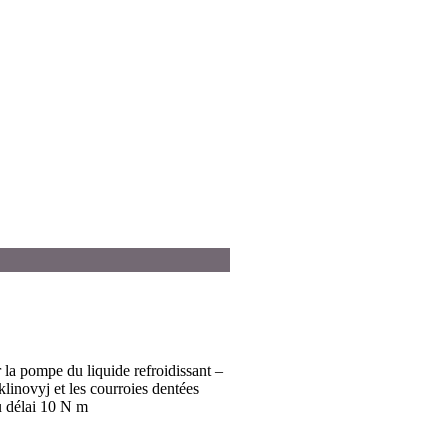
er la pompe du liquide refroidissant –
linovyj et les courroies dentées
u délai 10 N m