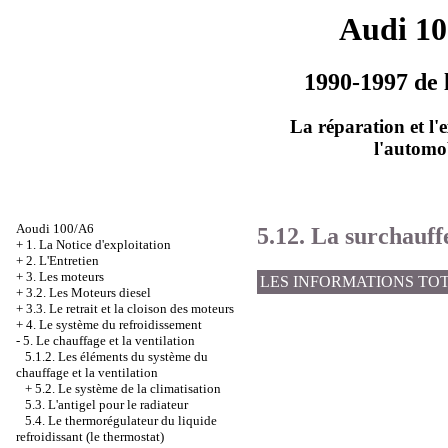
Audi 1
1990-1997 de 
La réparation et l'
l'automo
Aoudi 100/A6
5.12. La surchauf
+
1. La Notice d'exploitation
+
2. L'Entretien
+
3. Les moteurs
LES INFORMATIONS TO
+
3.2. Les Moteurs diesel
+
3.3. Le retrait et la cloison des moteurs
+
4. Le système du refroidissement
-
5. Le chauffage et la ventilation
5.1.2. Les éléments du système du
chauffage et la ventilation
+
5.2. Le système de la climatisation
5.3. L'antigel pour le radiateur
5.4. Le thermorégulateur du liquide
refroidissant (le thermostat)