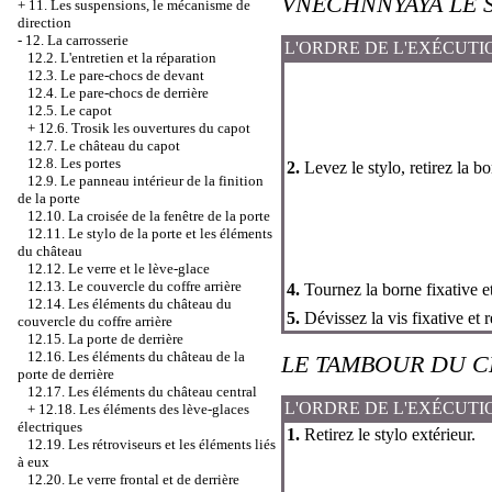
VNECHNNYAYA LE 
+
11. Les suspensions, le mécanisme de
direction
-
12. La carrosserie
L'ORDRE DE L'EXÉCUTI
12.2. L'entretien et la réparation
12.3. Le pare-chocs de devant
12.4. Le pare-chocs de derrière
12.5. Le capot
+
12.6. Trosik les ouvertures du capot
12.7. Le château du capot
12.8. Les portes
2.
Levez le stylo, retirez la bo
12.9. Le panneau intérieur de la finition
de la porte
12.10. La croisée de la fenêtre de la porte
12.11. Le stylo de la porte et les éléments
du château
12.12. Le verre et le lève-glace
12.13. Le couvercle du coffre arrière
4.
Tournez la borne fixative et
12.14. Les éléments du château du
5.
Dévissez la vis fixative et r
couvercle du coffre arrière
12.15. La porte de derrière
12.16. Les éléments du château de la
LE TAMBOUR DU C
porte de derrière
12.17. Les éléments du château central
L'ORDRE DE L'EXÉCUTI
+
12.18. Les éléments des lève-glaces
électriques
1.
Retirez le stylo extérieur.
12.19. Les rétroviseurs et les éléments liés
à eux
12.20. Le verre frontal et de derrière