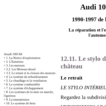
Audi 1
1990-1997 de 
La réparation et l'
l'automo
Aoudi 100/A6
12.11. Le stylo d
+
1. La Notice d'exploitation
+
2. L'Entretien
château
+
3. Les moteurs
+
3.2. Les Moteurs diesel
+
3.3. Le retrait et la cloison des moteurs
Le retrait
+
4. Le système du refroidissement
+
5. Le chauffage et la ventilation
+
6. Le système combustible
LE STYLO INTÉRIE
+
7. Le système d'échappement
+
8. Les systèmes de la mise en marche,
l'ignition
Regardez
la subdivis
+
9. La transmission
+
10. Le système de frein