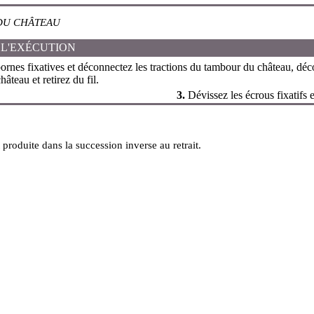
DU CHÂTEAU
 L'EXÉCUTION
ornes fixatives et déconnectez les tractions du tambour du château, déc
âteau et retirez du fil.
3.
Dévissez les écrous fixatifs e
t produite dans la succession inverse au retrait.