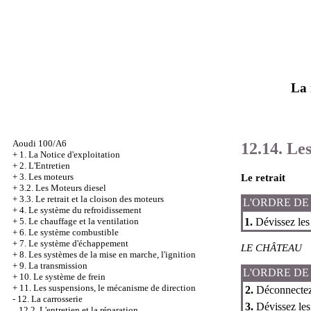
La 
Aoudi 100/A6
12.14. Le
+
1. La Notice d'exploitation
+
2. L'Entretien
+
3. Les moteurs
Le retrait
+
3.2. Les Moteurs diesel
+
3.3. Le retrait et la cloison des moteurs
L'ORDRE DE
+
4. Le système du refroidissement
1.
Dévissez les v
+
5. Le chauffage et la ventilation
+
6. Le système combustible
+
7. Le système d'échappement
LE CHÂTEAU
+
8. Les systèmes de la mise en marche, l'ignition
+
9. La transmission
L'ORDRE DE
+
10. Le système de frein
+
11. Les suspensions, le mécanisme de direction
2.
Déconnectez 
-
12. La carrosserie
3.
Dévissez les 
12.2. L'entretien et la réparation