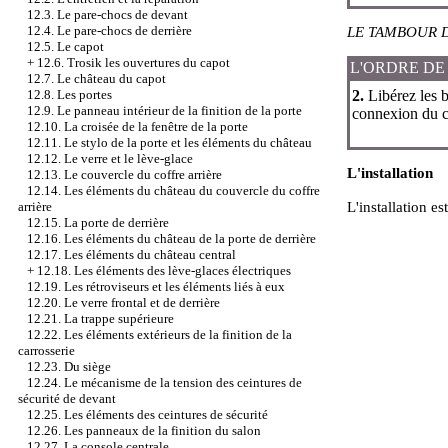
12.3. Le pare-chocs de devant
12.4. Le pare-chocs de derrière
LE TAMBOUR 
12.5. Le capot
+
12.6. Trosik les ouvertures du capot
L'ORDRE DE
12.7. Le château du capot
2.
Libérez les b
12.8. Les portes
12.9. Le panneau intérieur de la finition de la porte
connexion du ch
12.10. La croisée de la fenêtre de la porte
12.11. Le stylo de la porte et les éléments du château
12.12. Le verre et le lève-glace
L'installation
12.13. Le couvercle du coffre arrière
12.14. Les éléments du château du couvercle du coffre
L'installation es
arrière
12.15. La porte de derrière
12.16. Les éléments du château de la porte de derrière
12.17. Les éléments du château central
+
12.18. Les éléments des lève-glaces électriques
12.19. Les rétroviseurs et les éléments liés à eux
12.20. Le verre frontal et de derrière
12.21. La trappe supérieure
12.22. Les éléments extérieurs de la finition de la
carrosserie
12.23. Du siège
12.24. Le mécanisme de la tension des ceintures de
sécurité de devant
12.25. Les éléments des ceintures de sécurité
12.26. Les panneaux de la finition du salon
12.27. La console centrale