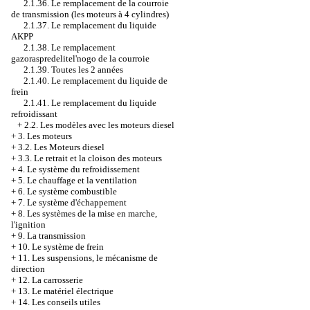
2.1.36. Le remplacement de la courroie
de transmission (les moteurs à 4 cylindres)
2.1.37. Le remplacement du liquide
AKPP
2.1.38. Le remplacement
gazoraspredelitel'nogo de la courroie
2.1.39. Toutes les 2 années
2.1.40. Le remplacement du liquide de
frein
2.1.41. Le remplacement du liquide
refroidissant
+
2.2. Les modèles avec les moteurs diesel
+
3. Les moteurs
+
3.2. Les Moteurs diesel
+
3.3. Le retrait et la cloison des moteurs
+
4. Le système du refroidissement
+
5. Le chauffage et la ventilation
+
6. Le système combustible
+
7. Le système d'échappement
+
8. Les systèmes de la mise en marche,
l'ignition
+
9. La transmission
+
10. Le système de frein
+
11. Les suspensions, le mécanisme de
direction
+
12. La carrosserie
+
13. Le matériel électrique
+
14. Les conseils utiles