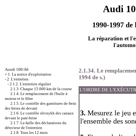
Audi 1
1990-1997 de 
La réparation et l'
l'automo
Aoudi 100/A6
2.1.34. Le remplacemen
+
1. La notice d'exploitation
1994 de s.)
-
2. L'entretien
-
2.1.2. L'entretien régulier
2.1.3. Chaque 15 000 km de la course
L'ORDRE DE L'EXÉCUT
2.1.4. Le remplacement de l'huile à
moteur et le filtre
2.1.5. Le contrôle des garnitures de frein
des freins de devant
3.
Mesurez le jeu e
2.1.6. Le contrôle slivnykh des canaux
devant le pare-brise
l'ensemble des sond
2.1.7. La faille des déclarations du
détecteur de l'entretien
2.1.8. Tous les 12 mois