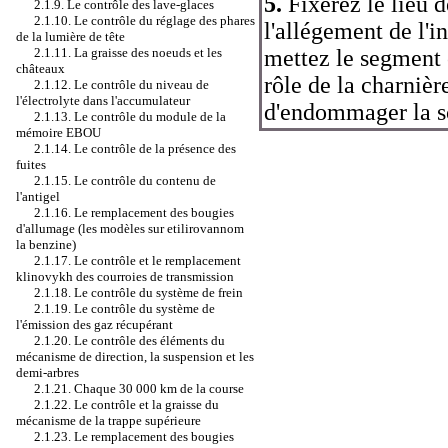
5.
Fixerez le lieu 
2.1.9. Le contrôle des lave-glaces
2.1.10. Le contrôle du réglage des phares
l'allégement de l'i
de la lumière de tête
2.1.11. La graisse des noeuds et les
mettez le segment c
châteaux
rôle de la charnièr
2.1.12. Le contrôle du niveau de
l'électrolyte dans l'accumulateur
d'endommager la s
2.1.13. Le contrôle du module de la
mémoire EBOU
2.1.14. Le contrôle de la présence des
fuites
2.1.15. Le contrôle du contenu de
l'antigel
2.1.16. Le remplacement des bougies
d'allumage (les modèles sur etilirovannom
la benzine)
2.1.17. Le contrôle et le remplacement
klinovykh des courroies de transmission
2.1.18. Le contrôle du système de frein
2.1.19. Le contrôle du système de
l'émission des gaz récupérant
2.1.20. Le contrôle des éléments du
mécanisme de direction, la suspension et les
demi-arbres
2.1.21. Chaque 30 000 km de la course
2.1.22. Le contrôle et la graisse du
mécanisme de la trappe supérieure
2.1.23. Le remplacement des bougies