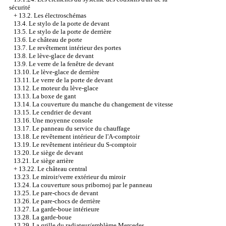
sécurité
+
13.2. Les électroschémas
13.4. Le stylo de la porte de devant
13.5. Le stylo de la porte de derrière
13.6. Le château de porte
13.7. Le revêtement intérieur des portes
13.8. Le lève-glace de devant
13.9. Le verre de la fenêtre de devant
13.10. Le lève-glace de derrière
13.11. Le verre de la porte de devant
13.12. Le moteur du lève-glace
13.13. La boxe de gant
13.14. La couverture du manche du changement de vitesse
13.15. Le cendrier de devant
13.16. Une moyenne console
13.17. Le panneau du service du chauffage
13.18. Le revêtement intérieur de l'A-comptoir
13.19. Le revêtement intérieur du S-comptoir
13.20. Le siège de devant
13.21. Le siège arrière
+
13.22. Le château central
13.23. Le miroir/verre extérieur du miroir
13.24. La couverture sous pribornoj par le panneau
13.25. Le pare-chocs de devant
13.26. Le pare-chocs de derrière
13.27. La garde-boue intérieure
13.28. La garde-boue
13.29. La grille du radiateur/emblème Mercedes