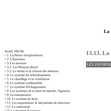
La 
Aoudi 100/A6
13.13. La
+
1. La Notice d'exploitation
+
2. L'Entretien
+
3. Les moteurs
LES INFORM
+
3.2. Les Moteurs diesel
+
3.3. Le retrait et la cloison des moteurs
+
4. Le système du refroidissement
+
5. Le chauffage et la ventilation
+
6. Le système combustible
+
7. Le système d'échappement
+
8. Les systèmes de la mise en marche, l'ignition
+
9. La transmission
+
10. Le système de frein
+
11. Les suspensions, le mécanisme de direction
+
12. La carrosserie
-
13. Le matériel électrique