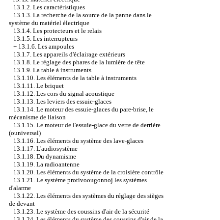
13.1.2. Les caractéristiques
13.1.3. La recherche de la source de la panne dans le
système du matériel électrique
13.1.4. Les protecteurs et le relais
13.1.5. Les interrupteurs
+
13.1.6. Les ampoules
13.1.7. Les appareils d'éclairage extérieurs
13.1.8. Le réglage des phares de la lumière de tête
13.1.9. La table à instruments
13.1.10. Les éléments de la table à instruments
13.1.11. Le briquet
13.1.12. Les cors du signal acoustique
13.1.13. Les leviers des essuie-glaces
13.1.14. Le moteur des essuie-glaces du pare-brise, le
mécanisme de liaison
13.1.15. Le moteur de l'essuie-glace du verre de derrière
(ouniversal)
13.1.16. Les éléments du système des lave-glaces
13.1.17. L'audiosystème
13.1.18. Du dynamisme
13.1.19. La radioantenne
13.1.20. Les éléments du système de la croisière contrôle
13.1.21. Le système protivoougonnoj les systèmes
d'alarme
13.1.22. Les éléments des systèmes du réglage des sièges
de devant
13.1.23. Le système des coussins d'air de la sécurité
13.1.24. Les éléments du système des coussins d'air de la