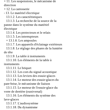
+
11. Les suspensions, le mécanisme de
direction
+
12. La carrosserie
-
13. Le matériel électrique
13.1.2. Les caractéristiques
13.1.3. La recherche de la source de la
panne dans le système du matériel
électrique
13.1.4. Les protecteurs et le relais
13.1.5. Les interrupteurs
+
13.1.6. Les ampoules
13.1.7. Les appareils d'éclairage extérieurs
13.1.8. Le réglage des phares de la lumière
de tête
13.1.9. La table à instruments
13.1.10. Les éléments de la table à
instruments
13.1.11. Le briquet
13.1.12. Les cors du signal acoustique
13.1.13. Les leviers des essuie-glaces
13.1.14. Le moteur des essuie-glaces du
pare-brise, le mécanisme de liaison
13.1.15. Le moteur de l'essuie-glace du
verre de derrière (ouniversal)
13.1.16. Les éléments du système des
lave-glaces
13.1.17. L'audiosystème
13.1.18. Du dynamisme