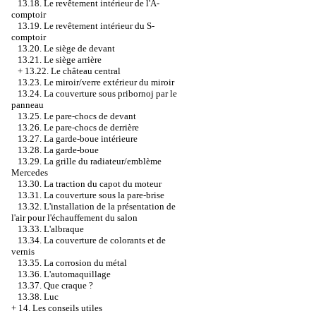
13.18. Le revêtement intérieur de l'A-
comptoir
13.19. Le revêtement intérieur du S-
comptoir
13.20. Le siège de devant
13.21. Le siège arrière
+
13.22. Le château central
13.23. Le miroir/verre extérieur du miroir
13.24. La couverture sous pribornoj par le
panneau
13.25. Le pare-chocs de devant
13.26. Le pare-chocs de derrière
13.27. La garde-boue intérieure
13.28. La garde-boue
13.29. La grille du radiateur/emblème
Mercedes
13.30. La traction du capot du moteur
13.31. La couverture sous la pare-brise
13.32. L'installation de la présentation de
l'air pour l'échauffement du salon
13.33. L'albraque
13.34. La couverture de colorants et de
vernis
13.35. La corrosion du métal
13.36. L'automaquillage
13.37. Que craque ?
13.38. Luc
+
14. Les conseils utiles