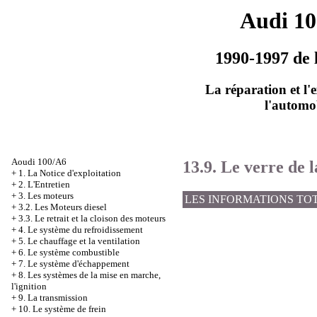
Audi 1
1990-1997 de 
La réparation et l'
l'automo
Aoudi 100/A6
13.9. Le verre de 
+
1. La Notice d'exploitation
+
2. L'Entretien
+
3. Les moteurs
LES INFORMATIONS TO
+
3.2. Les Moteurs diesel
+
3.3. Le retrait et la cloison des moteurs
+
4. Le système du refroidissement
+
5. Le chauffage et la ventilation
+
6. Le système combustible
+
7. Le système d'échappement
+
8. Les systèmes de la mise en marche,
l'ignition
+
9. La transmission
+
10. Le système de frein