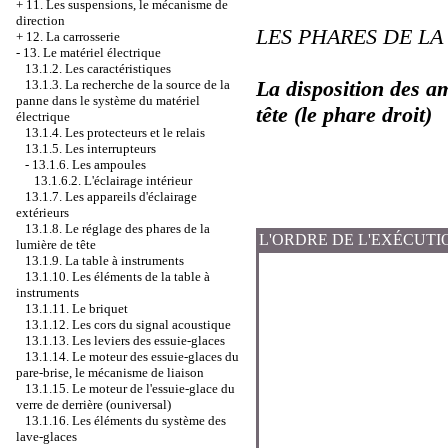
+
11. Les suspensions, le mécanisme de
direction
LES PHARES DE LA
+
12. La carrosserie
-
13. Le matériel électrique
13.1.2. Les caractéristiques
La disposition des a
13.1.3. La recherche de la source de la
panne dans le système du matériel
tête (le phare droit)
électrique
13.1.4. Les protecteurs et le relais
13.1.5. Les interrupteurs
-
13.1.6. Les ampoules
13.1.6.2. L'éclairage intérieur
13.1.7. Les appareils d'éclairage
extérieurs
13.1.8. Le réglage des phares de la
L'ORDRE DE L'EXÉCUTI
lumière de tête
13.1.9. La table à instruments
13.1.10. Les éléments de la table à
instruments
13.1.11. Le briquet
13.1.12. Les cors du signal acoustique
13.1.13. Les leviers des essuie-glaces
13.1.14. Le moteur des essuie-glaces du
pare-brise, le mécanisme de liaison
13.1.15. Le moteur de l'essuie-glace du
verre de derrière (ouniversal)
13.1.16. Les éléments du système des
lave-glaces