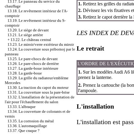
13.17. Le panneau du service du
1.
Retirez les grilles du radiat
chauffage
2.
Dévissez les vis fixatives et
13.18. Le revêtement intérieur de l'A-
comptoir
3.
Retirez le capot derrière la
13.19. Le revêtement intérieur du S-
comptoir
13.20. Le siège de devant
LES INDEX DE DE
13.21. Le siège arrière
+
13.22. Le château central
13.23. Le miroir/verre extérieur du miroir
Le retrait
13.24. La couverture sous pribornoj par le
panneau
13.25. Le pare-chocs de devant
L'ORDRE DE L'EXÉCUTI
13.26. Le pare-chocs de derrière
13.27. La garde-boue intérieure
1.
Sur les modèles Audi A6 libé
13.28. La garde-boue
prenez la lanterne.
13.29. La grille du radiateur/emblème
Mercedes
2.
Prenez la cartouche (la born
13.30. La traction du capot du moteur
l'ampoule.
13.31. La couverture sous la pare-brise
13.32. L'installation de la présentation de
l'air pour l'échauffement du salon
L'installation
13.33. L'albraque
13.34. La couverture de colorants et de
vernis
L'installation est pass
13.35. La corrosion du métal
13.36. L'automaquillage
13.37. Que craque ?