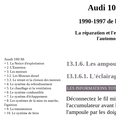
Audi 1
1990-1997 de 
La réparation et l'
l'automo
Aoudi 100/A6
13.1.6. Les ampou
+
1. La Notice d'exploitation
+
2. L'Entretien
+
3. Les moteurs
13.1.6.1. L'éclaira
+
3.2. Les Moteurs diesel
+
3.3. Le retrait et la cloison des moteurs
+
4. Le système du refroidissement
LES INFORMATIONS TO
+
5. Le chauffage et la ventilation
+
6. Le système combustible
+
7. Le système d'échappement
Déconnectez le fil mi
+
8. Les systèmes de la mise en marche,
l'accumulateur avant 
l'ignition
+
9. La transmission
l'ampoule par les doig
+
10. Le système de frein