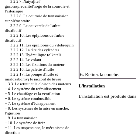
3.2.2.7. Natyajitel'
gazoraspredelitel'nogo de la courroie et
l'astérisque
3.2.2.8. La courroie de transmission
supplémentaire
3.2.2.9. Le couvercle de l'arbre
distributif
3.2.2.10. Les épiploons de l'arbre
distributif
3.2.2.11. Les épiploons du vilebrequin
3.2.2.12. La tête des cylindres
3.2.2.13. Hydraulique tolkateli
3.2.2.14. Le volant
3.2.2.15. Les fixations du moteur
3.2.2.16. La palette d'huile
6.
Retirez la couche.
3.2.2.17. La pompe d'huile et
maslozabornyj le raccord de tuyau
+
3.3. Le retrait et la cloison des moteurs
L'installation
+
4. Le système du refroidissement
+
5. Le chauffage et la ventilation
L'installation est produite dans
+
6. Le système combustible
+
7. Le système d'échappement
+
8. Les systèmes de la mise en marche,
l'ignition
+
9. La transmission
+
10. Le système de frein
+
11. Les suspensions, le mécanisme de
direction