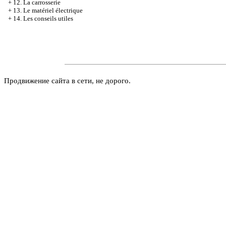
+
12. La carrosserie
+
13. Le matériel électrique
+
14. Les conseils utiles
Продвижение сайта в сети, не дорого.