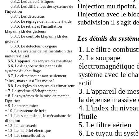
6.3.2. Les caractéristiques
l'injection multipoint
6.3.3. Les différences des systèmes de
l'injection
l'injection avec le bl
6.3.4. Les détecteurs
subdivision il s'agit de
6.3.5. Le réglage de la marche à vide
6.3.6. Le retrait et l'installation
klapannykh des gicleurs
6.3.7. Le contrôle klapannykh des
Les détails du systèm
gicleurs
6.3.8. Le détecteur oxygéné
1. Le filtre combust
+
6.4. Le système de l'alimentation des
2. La soupape
moteurs diesel
6.5. L'appareil du service du chauffage
électromagnétique 
6.6. Le diagnostic des pannes du
système du chauffage
système avec le ch
6.7. Le climatiseur : non seulement
"plus", mais aussi "les moins"
actif
6.8. Les règles du service du climatiseur
3. L'appareil de me
+
7. Le système d'échappement
+
8. Les systèmes de la mise en marche,
la dépense massive d
l'ignition
+
9. La transmission
4. L'index du nivea
+
10. Le système de frein
l'huile
+
11. Les suspensions, le mécanisme de
direction
5. Le filtre aérien
+
12. La carrosserie
+
13. Le matériel électrique
6. Le tuyau du syst
+
14. Les conseils utiles