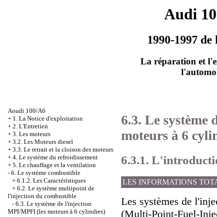
Audi 1
1990-1997 de 
La réparation et l'
l'automo
Aoudi 100/A6
6.3. Le système 
+
1. La Notice d'exploitation
+
2. L'Entretien
moteurs à 6 cyli
+
3. Les moteurs
+
3.2. Les Moteurs diesel
+
3.3. Le retrait et la cloison des moteurs
6.3.1. L'introduct
+
4. Le système du refroidissement
+
5. Le chauffage et la ventilation
-
6. Le système combustible
+
6.1.2. Les Caractéristiques
LES INFORMATIONS TOT
+
6.2. Le système multipoint de
l'injection du combustible
Les systèmes de l'inj
-
6.3. Le système de l'injection
(Multi-Point-Fuel-Inje
MPI/MPFI (les moteurs à 6 cylindres)