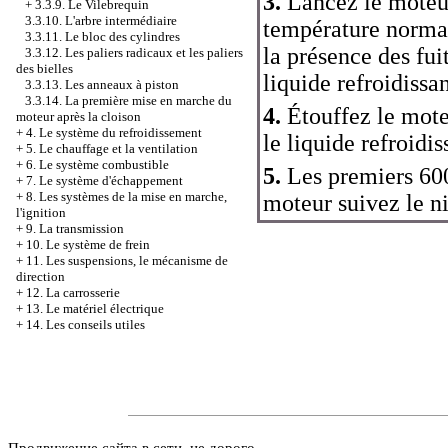
3.
Lancez le moteur
+
3.3.9. Le Vilebrequin
3.3.10. L'arbre intermédiaire
température normal
3.3.11. Le bloc des cylindres
la présence des fui
3.3.12. Les paliers radicaux et les paliers
des bielles
liquide refroidissan
3.3.13. Les anneaux à piston
3.3.14. La première mise en marche du
4.
Étouffez le moteu
moteur après la cloison
+
4. Le système du refroidissement
le liquide refroidis
+
5. Le chauffage et la ventilation
+
6. Le système combustible
5.
Les premiers 600
+
7. Le système d'échappement
+
8. Les systèmes de la mise en marche,
moteur suivez le ni
l'ignition
+
9. La transmission
+
10. Le système de frein
+
11. Les suspensions, le mécanisme de
direction
+
12. La carrosserie
+
13. Le matériel électrique
+
14. Les conseils utiles