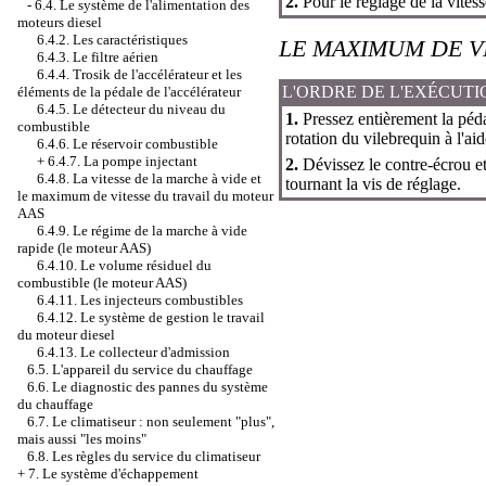
2.
Pour le réglage de la vitess
-
6.4. Le système de l'alimentation des
moteurs diesel
6.4.2. Les caractéristiques
LE MAXIMUM DE V
6.4.3. Le filtre aérien
6.4.4. Trosik de l'accélérateur et les
L'ORDRE DE L'EXÉCUTI
éléments de la pédale de l'accélérateur
6.4.5. Le détecteur du niveau du
1.
Pressez entièrement la pédal
combustible
rotation du vilebrequin à l'ai
6.4.6. Le réservoir combustible
+
6.4.7. La pompe injectant
2.
Dévissez le contre-écrou et 
6.4.8. La vitesse de la marche à vide et
tournant la vis de réglage.
le maximum de vitesse du travail du moteur
AAS
6.4.9. Le régime de la marche à vide
rapide (le moteur AAS)
6.4.10. Le volume résiduel du
combustible (le moteur AAS)
6.4.11. Les injecteurs combustibles
6.4.12. Le système de gestion le travail
du moteur diesel
6.4.13. Le collecteur d'admission
6.5. L'appareil du service du chauffage
6.6. Le diagnostic des pannes du système
du chauffage
6.7. Le climatiseur : non seulement "plus",
mais aussi "les moins"
6.8. Les règles du service du climatiseur
+
7. Le système d'échappement