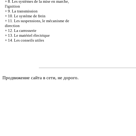
+
8. Les systèmes de la mise en marche,
l'ignition
+
9. La transmission
+
10. Le système de frein
+
11. Les suspensions, le mécanisme de
direction
+
12. La carrosserie
+
13. Le matériel électrique
+
14. Les conseils utiles
Продвижение сайта в сети, не дорого.