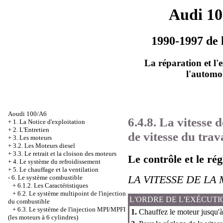
Audi 1
1990-1997 de 
La réparation et l'
l'automo
Aoudi 100/A6
6.4.8. La vitesse
+
1. La Notice d'exploitation
+
2. L'Entretien
de vitesse du tra
+
3. Les moteurs
+
3.2. Les Moteurs diesel
+
3.3. Le retrait et la cloison des moteurs
Le contrôle et le ré
+
4. Le système du refroidissement
+
5. Le chauffage et la ventilation
LA VITESSE DE LA
-
6. Le système combustible
+
6.1.2. Les Caractéristiques
+
6.2. Le système multipoint de l'injection
L'ORDRE DE L'EXÉCUTI
du combustible
+
6.3. Le système de l'injection MPI/MPFI
1.
Chauffez le moteur jusqu'à
(les moteurs à 6 cylindres)