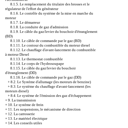
8.1.5. Le remplacement du titulaire des brosses et le
régulateur de l'effort du générateur
8.1.6. Le contrôle du système de la mise en marche du
moteur
8.1.7. Le démarreur
8.1.8. La conduite de gaz d'admission
8.1.9. Le câble du gaz/levier du bouchoir d'étranglement
(BD)
8.1.10. Le câble de commande par le gaz (BD)
8.1.11. Le contour du combustible du moteur diesel
8.1.12. Le chauffage d'avant-lancement du combustible
à moteur Diesel
8.1.13. Le thermostat combustible
8.1.14. Le corps de l'hydrosoupape
8.1.15. Le câble du gaz/levier du bouchoir
d'étranglement (DD)
8.1.16. Le câble de commande par le gaz (DD)
+
8.2. Le Système d'allumage (les moteurs de benzine)
+
8.3. Le système du chauffage d'avant-lancement (les
moteurs diesel)
+
8.4. Le système de l'émission des gaz d'échappement
+
9. La transmission
+
10. Le système de frein
+
11. Les suspensions, le mécanisme de direction
+
12. La carrosserie
+
13. Le matériel électrique
+
14. Les conseils utiles