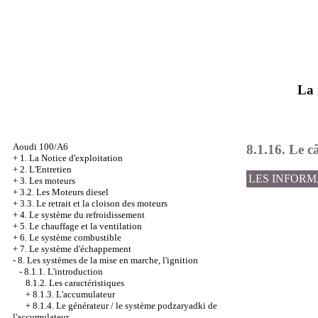
La 
Aoudi 100/A6
8.1.16. Le 
+
1. La Notice d'exploitation
+
2. L'Entretien
LES INFORM
+
3. Les moteurs
+
3.2. Les Moteurs diesel
+
3.3. Le retrait et la cloison des moteurs
+
4. Le système du refroidissement
+
5. Le chauffage et la ventilation
+
6. Le système combustible
+
7. Le système d'échappement
-
8. Les systèmes de la mise en marche, l'ignition
-
8.1.1. L'introduction
8.1.2. Les caractéristiques
+
8.1.3. L'accumulateur
+
8.1.4. Le générateur / le système podzaryadki de
l'accumulateur