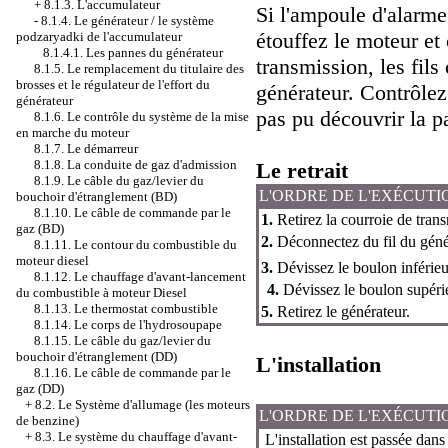
+
8.1.3. L'accumulateur
Si l'ampoule d'alarm
-
8.1.4. Le générateur / le système
étouffez le moteur et 
podzaryadki de l'accumulateur
8.1.4.1. Les pannes du générateur
transmission, les fil
8.1.5. Le remplacement du titulaire des
brosses et le régulateur de l'effort du
générateur. Contrôlez 
générateur
pas pu découvrir la p
8.1.6. Le contrôle du système de la mise
en marche du moteur
8.1.7. Le démarreur
8.1.8. La conduite de gaz d'admission
Le retrait
8.1.9. Le câble du gaz/levier du
L'ORDRE DE L'EXÉCUTI
bouchoir d'étranglement (BD)
8.1.10. Le câble de commande par le
1.
Retirez la courroie de tran
gaz (BD)
2.
Déconnectez du fil du géné
8.1.11. Le contour du combustible du
moteur diesel
3.
Dévissez le boulon inférieur
8.1.12. Le chauffage d'avant-lancement
4.
Dévissez le boulon supérie
du combustible à moteur Diesel
8.1.13. Le thermostat combustible
5.
Retirez le générateur.
8.1.14. Le corps de l'hydrosoupape
8.1.15. Le câble du gaz/levier du
bouchoir d'étranglement (DD)
L'installation
8.1.16. Le câble de commande par le
gaz (DD)
+
8.2. Le Système d'allumage (les moteurs
L'ORDRE DE L'EXÉCUTI
de benzine)
+
8.3. Le système du chauffage d'avant-
L'installation est passée dans 