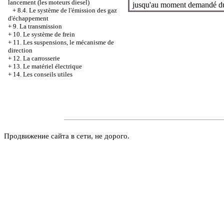
lancement (les moteurs diesel)
jusqu'au moment demandé du
+
8.4. Le système de l'émission des gaz
d'échappement
+
9. La transmission
+
10. Le système de frein
+
11. Les suspensions, le mécanisme de
direction
+
12. La carrosserie
+
13. Le matériel électrique
+
14. Les conseils utiles
Продвижение сайта в сети, не дорого.