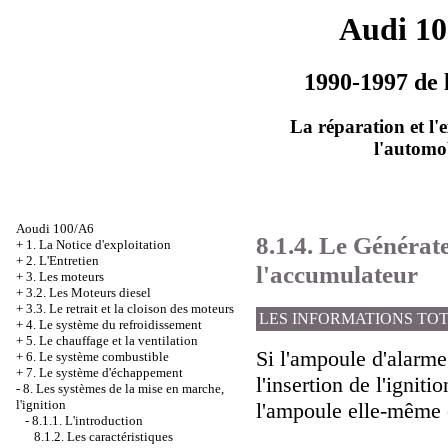
Audi 1
1990-1997 de 
La réparation et l'
l'automo
Aoudi 100/A6
8.1.4. Le Générat
+
1. La Notice d'exploitation
+
2. L'Entretien
l'accumulateur
+
3. Les moteurs
+
3.2. Les Moteurs diesel
+
3.3. Le retrait et la cloison des moteurs
LES INFORMATIONS TO
+
4. Le système du refroidissement
+
5. Le chauffage et la ventilation
Si l'ampoule d'alarme
+
6. Le système combustible
+
7. Le système d'échappement
l'insertion de l'ignit
-
8. Les systèmes de la mise en marche,
l'ignition
l'ampoule elle-même e
-
8.1.1. L'introduction
8.1.2. Les caractéristiques