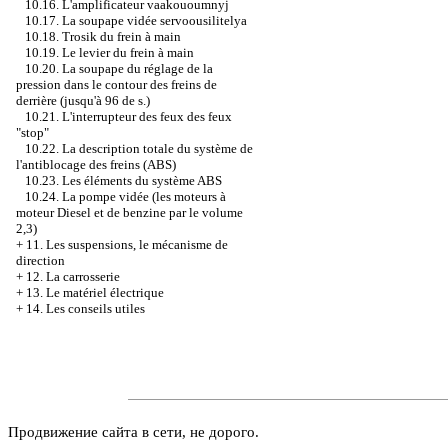
10.16. L'amplificateur vaakououmnyj
10.17. La soupape vidée servoousilitelya
10.18. Trosik du frein à main
10.19. Le levier du frein à main
10.20. La soupape du réglage de la
pression dans le contour des freins de
derrière (jusqu'à 96 de s.)
10.21. L'interrupteur des feux des feux
"stop"
10.22. La description totale du système de
l'antiblocage des freins (ABS)
10.23. Les éléments du système ABS
10.24. La pompe vidée (les moteurs à
moteur Diesel et de benzine par le volume
2,3)
+
11. Les suspensions, le mécanisme de
direction
+
12. La carrosserie
+
13. Le matériel électrique
+
14. Les conseils utiles
Продвижение сайта в сети, не дорого.