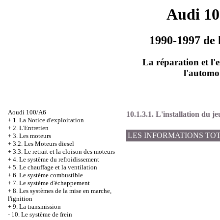
Audi 1
1990-1997 de 
La réparation et l'
l'automo
Aoudi 100/A6
10.1.3.1. L'installation du j
+
1. La Notice d'exploitation
+
2. L'Entretien
LES INFORMATIONS TO
+
3. Les moteurs
+
3.2. Les Moteurs diesel
+
3.3. Le retrait et la cloison des moteurs
+
4. Le système du refroidissement
+
5. Le chauffage et la ventilation
+
6. Le système combustible
+
7. Le système d'échappement
+
8. Les systèmes de la mise en marche,
l'ignition
+
9. La transmission
-
10. Le système de frein