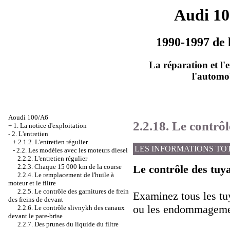
Audi 1
1990-1997 de 
La réparation et l'
l'automo
Aoudi 100/A6
2.2.18. Le contrô
+
1. La notice d'exploitation
-
2. L'entretien
+
2.1.2. L'entretien régulier
LES INFORMATIONS TO
-
2.2. Les modèles avec les moteurs diesel
2.2.2. L'entretien régulier
2.2.3. Chaque 15 000 km de la course
Le contrôle des tuy
2.2.4. Le remplacement de l'huile à
moteur et le filtre
2.2.5. Le contrôle des garnitures de frein
Examinez tous les tuy
des freins de devant
ou les endommagement
2.2.6. Le contrôle slivnykh des canaux
devant le pare-brise
2.2.7. Des prunes du liquide du filtre