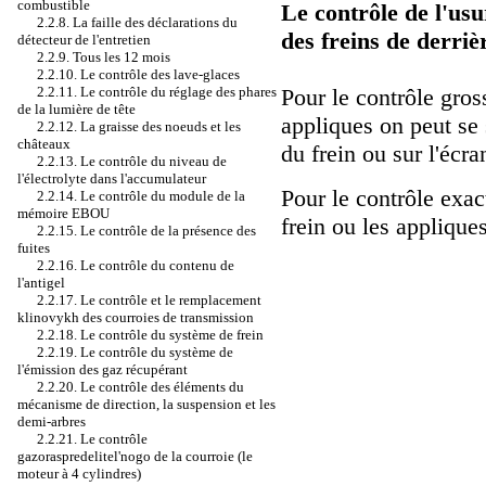
combustible
Le contrôle de l'usu
2.2.8. La faille des déclarations du
des freins de derriè
détecteur de l'entretien
2.2.9. Tous les 12 mois
2.2.10. Le contrôle des lave-glaces
2.2.11. Le contrôle du réglage des phares
Pour le contrôle gross
de la lumière de tête
appliques on peut se s
2.2.12. La graisse des noeuds et les
châteaux
du frein ou sur l'écra
2.2.13. Le contrôle du niveau de
l'électrolyte dans l'accumulateur
Pour le contrôle exact
2.2.14. Le contrôle du module de la
mémoire EBOU
frein ou les appliques
2.2.15. Le contrôle de la présence des
fuites
2.2.16. Le contrôle du contenu de
l'antigel
2.2.17. Le contrôle et le remplacement
klinovykh des courroies de transmission
2.2.18. Le contrôle du système de frein
2.2.19. Le contrôle du système de
l'émission des gaz récupérant
2.2.20. Le contrôle des éléments du
mécanisme de direction, la suspension et les
demi-arbres
2.2.21. Le contrôle
gazoraspredelitel'nogo de la courroie (le
moteur à 4 cylindres)