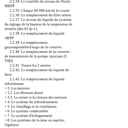
2.2.34. Le contrôle du niveau de l'huile
MKPP
2.2.35. Chaque 60 000 km de la course
2.2.36. Le remplacement du filtre aérien
2.2.37. Le niveau du liquide du système
du réglage de la hauteur de la suspension de
derrière (dès 92 de s.)
2.2.38. Le remplacement du liquide
AKPP
2.2.39. Le remplacement
gazoraspredelitel'nogo de la courroie
2.2.40. Le remplacement de la courroie
de transmission de la pompe injectant (5
TSD)
2.2.41. Toutes les 2 années
2.2.42. Le remplacement du liquide de
frein
2.2.43. Le remplacement du liquide
refroidissant
+
3. Les moteurs
+
3.2. Les Moteurs diesel
+
3.3. Le retrait et la cloison des moteurs
+
4. Le système du refroidissement
+
5. Le chauffage et la ventilation
+
6. Le système combustible
+
7. Le système d'échappement
+
8. Les systèmes de la mise en marche,
l'ignition