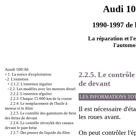
Audi 1
1990-1997 de 
La réparation et l'
l'automo
Aoudi 100/A6
2.2.5. Le contrôle
+
1. La notice d'exploitation
-
2. L'entretien
de devant
+
2.1.2. L'entretien régulier
-
2.2. Les modèles avec les moteurs diesel
2.2.2. L'entretien régulier
LES INFORMATIONS TO
2.2.3. Chaque 15 000 km de la course
2.2.4. Le remplacement de l'huile à
Il est nécessaire d'ét
moteur et le filtre
2.2.5. Le contrôle des garnitures de frein
les roues avant.
des freins de devant
2.2.6. Le contrôle slivnykh des canaux
devant le pare-brise
On peut contrôler l'é
2.2.7. Des prunes du liquide du filtre