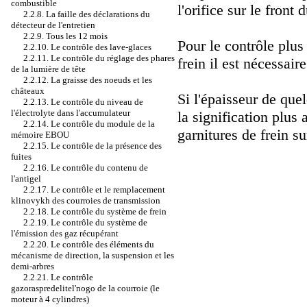
combustible
l'orifice sur le front 
2.2.8. La faille des déclarations du
détecteur de l'entretien
2.2.9. Tous les 12 mois
Pour le contrôle plus
2.2.10. Le contrôle des lave-glaces
2.2.11. Le contrôle du réglage des phares
frein il est nécessaire
de la lumière de tête
2.2.12. La graisse des noeuds et les
châteaux
Si l'épaisseur de que
2.2.13. Le contrôle du niveau de
l'électrolyte dans l'accumulateur
la signification plus
2.2.14. Le contrôle du module de la
garnitures de frein su
mémoire EBOU
2.2.15. Le contrôle de la présence des
fuites
2.2.16. Le contrôle du contenu de
l'antigel
2.2.17. Le contrôle et le remplacement
klinovykh des courroies de transmission
2.2.18. Le contrôle du système de frein
2.2.19. Le contrôle du système de
l'émission des gaz récupérant
2.2.20. Le contrôle des éléments du
mécanisme de direction, la suspension et les
demi-arbres
2.2.21. Le contrôle
gazoraspredelitel'nogo de la courroie (le
moteur à 4 cylindres)