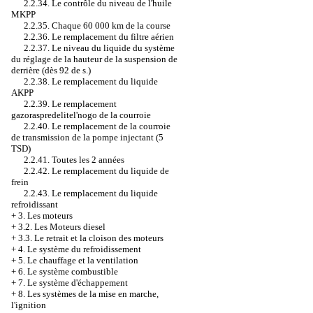
2.2.34. Le contrôle du niveau de l'huile
MKPP
2.2.35. Chaque 60 000 km de la course
2.2.36. Le remplacement du filtre aérien
2.2.37. Le niveau du liquide du système
du réglage de la hauteur de la suspension de
derrière (dès 92 de s.)
2.2.38. Le remplacement du liquide
AKPP
2.2.39. Le remplacement
gazoraspredelitel'nogo de la courroie
2.2.40. Le remplacement de la courroie
de transmission de la pompe injectant (5
TSD)
2.2.41. Toutes les 2 années
2.2.42. Le remplacement du liquide de
frein
2.2.43. Le remplacement du liquide
refroidissant
+
3. Les moteurs
+
3.2. Les Moteurs diesel
+
3.3. Le retrait et la cloison des moteurs
+
4. Le système du refroidissement
+
5. Le chauffage et la ventilation
+
6. Le système combustible
+
7. Le système d'échappement
+
8. Les systèmes de la mise en marche,
l'ignition