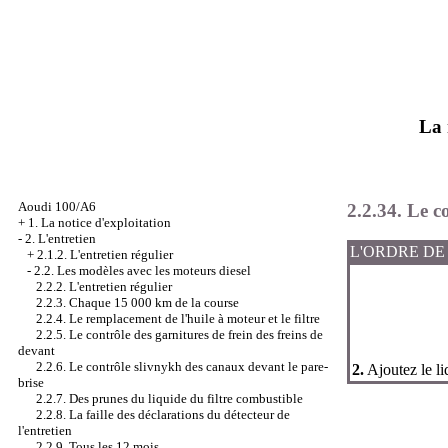
La 
Aoudi 100/A6
2.2.34. Le 
+
1. La notice d'exploitation
-
2. L'entretien
L'ORDRE DE
+
2.1.2. L'entretien régulier
-
2.2. Les modèles avec les moteurs diesel
2.2.2. L'entretien régulier
2.2.3. Chaque 15 000 km de la course
2.2.4. Le remplacement de l'huile à moteur et le filtre
2.2.5. Le contrôle des garnitures de frein des freins de
devant
2.2.6. Le contrôle slivnykh des canaux devant le pare-
2.
Ajoutez le liq
brise
2.2.7. Des prunes du liquide du filtre combustible
2.2.8. La faille des déclarations du détecteur de
l'entretien
2.2.9. Tous les 12 mois