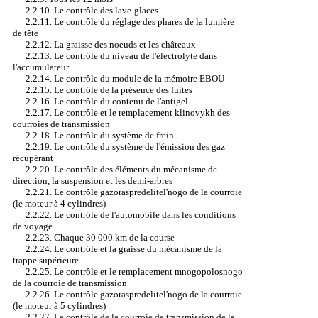
2.2.10. Le contrôle des lave-glaces
2.2.11. Le contrôle du réglage des phares de la lumière
de tête
2.2.12. La graisse des noeuds et les châteaux
2.2.13. Le contrôle du niveau de l'électrolyte dans
l'accumulateur
2.2.14. Le contrôle du module de la mémoire EBOU
2.2.15. Le contrôle de la présence des fuites
2.2.16. Le contrôle du contenu de l'antigel
2.2.17. Le contrôle et le remplacement klinovykh des
courroies de transmission
2.2.18. Le contrôle du système de frein
2.2.19. Le contrôle du système de l'émission des gaz
récupérant
2.2.20. Le contrôle des éléments du mécanisme de
direction, la suspension et les demi-arbres
2.2.21. Le contrôle gazoraspredelitel'nogo de la courroie
(le moteur à 4 cylindres)
2.2.22. Le contrôle de l'automobile dans les conditions
de voyage
2.2.23. Chaque 30 000 km de la course
2.2.24. Le contrôle et la graisse du mécanisme de la
trappe supérieure
2.2.25. Le contrôle et le remplacement mnogopolosnogo
de la courroie de transmission
2.2.26. Le contrôle gazoraspredelitel'nogo de la courroie
(le moteur à 5 cylindres)
2.2.27. Le contrôle de la courroie de transmission de la