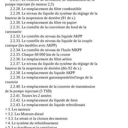
pompe injectant (le moteur 2,5)
2.2.28. Le remplacement du filtre combustible
2.2.29. Le niveau du liquide du système du réglage de la
hauteur de la suspension de derrière (91 de s.)
2.2.30. Le remplacement du filtre en papier
2.2.31. Le contrôle de la couverture du fond de la
carrosserie
2.2.32. Le contrôle du niveau du liquide AKPP
2.2.33. Le contrôle du niveau du liquide de la couple
conique (les modèles avec AKPP)
2.2.34. Le contrôle du niveau de l'huile MKPP
2.2.35. Chaque 60 000 km de la course
2.2.36. Le remplacement du filtre aérien
2.2.37. Le niveau du liquide du système du réglage de la
hauteur de la suspension de derrière (dès 92 de s.)
2.2.38. Le remplacement du liquide AKPP
2.2.39. Le remplacement gazoraspredelitel'nogo de la
courroie
2.2.40. Le remplacement de la courroie de transmission
de la pompe injectant (5 TSD)
2.2.41. Toutes les 2 années
2.2.42. Le remplacement du liquide de frein
2.2.43. Le remplacement du liquide refroidissant
+
3. Les moteurs
+
3.2. Les Moteurs diesel
+
3.3. Le retrait et la cloison des moteurs
+
4. Le système du refroidissement
+
5. Le chauffage et la ventilation