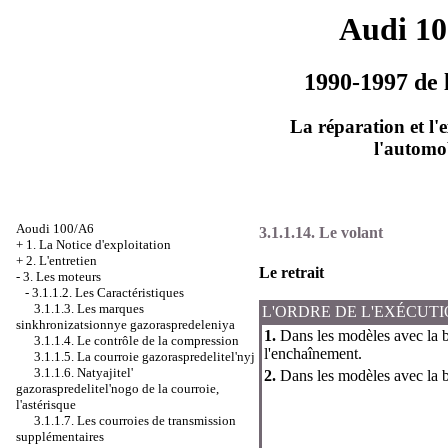
Audi 1
1990-1997 de 
La réparation et l'
l'automo
Aoudi 100/A6
3.1.1.14. Le volant
+
1. La Notice d'exploitation
+
2. L'entretien
Le retrait
-
3. Les moteurs
-
3.1.1.2. Les Caractéristiques
3.1.1.3. Les marques
L'ORDRE DE L'EXÉCUT
sinkhronizatsionnye gazoraspredeleniya
1.
Dans les modèles avec la bo
3.1.1.4. Le contrôle de la compression
l'enchaînement.
3.1.1.5. La courroie gazoraspredelitel'nyj
3.1.1.6. Natyajitel'
2.
Dans les modèles avec la bo
gazoraspredelitel'nogo de la courroie,
l'astérisque
3.1.1.7. Les courroies de transmission
supplémentaires