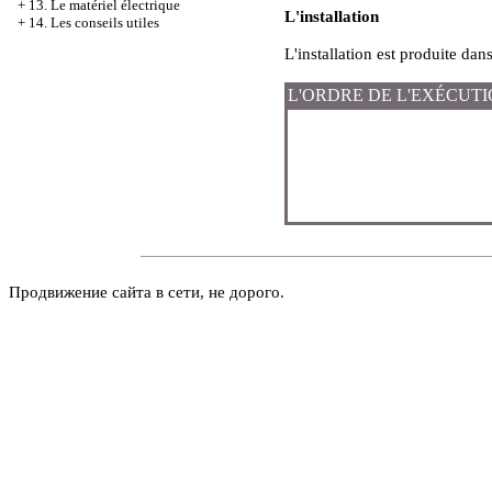
+
13. Le matériel électrique
L'installation
+
14. Les conseils utiles
L'installation est produite dans
L'ORDRE DE L'EXÉCUT
Продвижение сайта в сети, не дорого.