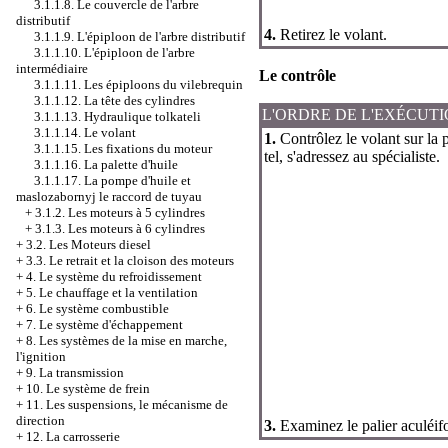
3.1.1.8. Le couvercle de l'arbre
distributif
4.
Retirez le volant.
3.1.1.9. L'épiploon de l'arbre distributif
3.1.1.10. L'épiploon de l'arbre
intermédiaire
Le contrôle
3.1.1.11. Les épiploons du vilebrequin
3.1.1.12. La tête des cylindres
L'ORDRE DE L'EXÉCUT
3.1.1.13. Hydraulique tolkateli
3.1.1.14. Le volant
1.
Contrôlez le volant sur la 
3.1.1.15. Les fixations du moteur
tel, s'adressez au spécialiste.
3.1.1.16. La palette d'huile
3.1.1.17. La pompe d'huile et
maslozabornyj le raccord de tuyau
+
3.1.2. Les moteurs à 5 cylindres
+
3.1.3. Les moteurs à 6 cylindres
+
3.2. Les Moteurs diesel
+
3.3. Le retrait et la cloison des moteurs
+
4. Le système du refroidissement
+
5. Le chauffage et la ventilation
+
6. Le système combustible
+
7. Le système d'échappement
+
8. Les systèmes de la mise en marche,
l'ignition
+
9. La transmission
+
10. Le système de frein
+
11. Les suspensions, le mécanisme de
direction
3.
Examinez le palier aculéif
+
12. La carrosserie