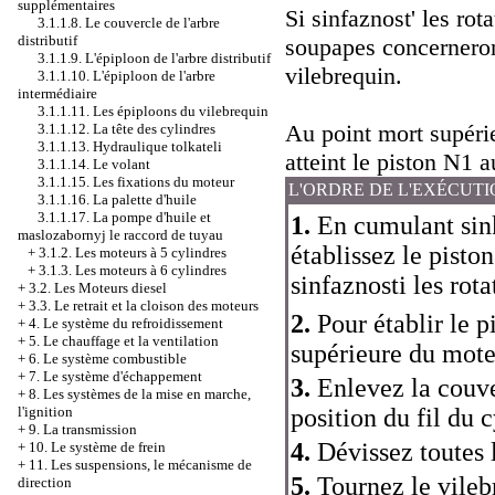
supplémentaires
Si sinfaznost' les rot
3.1.1.8. Le couvercle de l'arbre
distributif
soupapes concerneront
3.1.1.9. L'épiploon de l'arbre distributif
vilebrequin.
3.1.1.10. L'épiploon de l'arbre
intermédiaire
3.1.1.11. Les épiploons du vilebrequin
Au point mort supérie
3.1.1.12. La tête des cylindres
3.1.1.13. Hydraulique tolkateli
atteint le piston N1 
3.1.1.14. Le volant
3.1.1.15. Les fixations du moteur
L'ORDRE DE L'EXÉCUT
3.1.1.16. La palette d'huile
3.1.1.17. La pompe d'huile et
1.
En cumulant sink
maslozabornyj le raccord de tuyau
établissez le pist
+
3.1.2. Les moteurs à 5 cylindres
+
3.1.3. Les moteurs à 6 cylindres
sinfaznosti les rota
+
3.2. Les Moteurs diesel
+
3.3. Le retrait et la cloison des moteurs
2.
Pour établir le 
+
4. Le système du refroidissement
+
5. Le chauffage et la ventilation
supérieure du mote
+
6. Le système combustible
+
7. Le système d'échappement
3.
Enlevez la couve
+
8. Les systèmes de la mise en marche,
position du fil du 
l'ignition
+
9. La transmission
4.
Dévissez toutes 
+
10. Le système de frein
+
11. Les suspensions, le mécanisme de
5.
Tournez le vilebr
direction