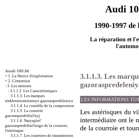
Audi 1
1990-1997 de 
La réparation et l'
l'automo
Aoudi 100/A6
3.1.1.3. Les marqu
+
1. La Notice d'exploitation
+
2. L'entretien
gazoraspredeleniy
-
3. Les moteurs
-
3.1.1.2. Les Caractéristiques
3.1.1.3. Les marques
LES INFORMATIONS TO
sinkhronizatsionnye gazoraspredeleniya
3.1.1.4. Le contrôle de la compression
Les astérisques du vile
3.1.1.5. La courroie
gazoraspredelitel'nyj
intermédiaire ont le
3.1.1.6. Natyajitel'
gazoraspredelitel'nogo de la courroie,
de la courroie et tour
l'astérisque
3.1.1.7. Les courroies de transmission