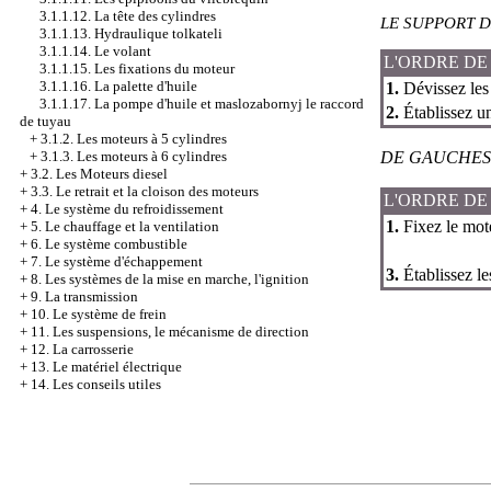
3.1.1.12. La tête des cylindres
LE SUPPORT 
3.1.1.13. Hydraulique tolkateli
3.1.1.14. Le volant
L'ORDRE DE
3.1.1.15. Les fixations du moteur
3.1.1.16. La palette d'huile
1.
Dévissez les 
3.1.1.17. La pompe d'huile et maslozabornyj le raccord
2.
Établissez un
de tuyau
+
3.1.2. Les moteurs à 5 cylindres
DE GAUCHES
+
3.1.3. Les moteurs à 6 cylindres
+
3.2. Les Moteurs diesel
+
3.3. Le retrait et la cloison des moteurs
L'ORDRE DE
+
4. Le système du refroidissement
1.
Fixez le mote
+
5. Le chauffage et la ventilation
+
6. Le système combustible
+
7. Le système d'échappement
3.
Établissez l
+
8. Les systèmes de la mise en marche, l'ignition
+
9. La transmission
+
10. Le système de frein
+
11. Les suspensions, le mécanisme de direction
+
12. La carrosserie
+
13. Le matériel électrique
+
14. Les conseils utiles