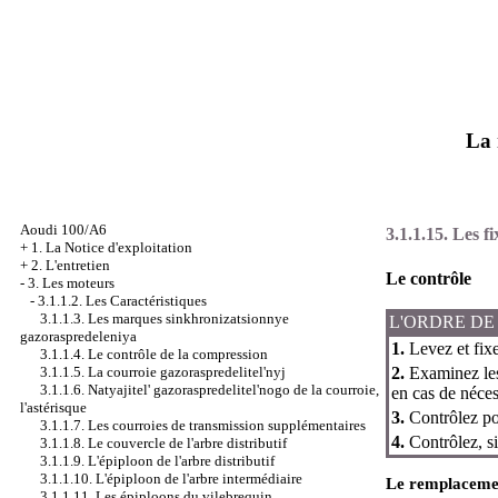
La 
Aoudi 100/A6
3.1.1.15. Les f
+
1. La Notice d'exploitation
+
2. L'entretien
Le contrôle
-
3. Les moteurs
-
3.1.1.2. Les Caractéristiques
3.1.1.3. Les marques sinkhronizatsionnye
L'ORDRE DE
gazoraspredeleniya
1.
Levez et fixe
3.1.1.4. Le contrôle de la compression
2.
Examinez les
3.1.1.5. La courroie gazoraspredelitel'nyj
3.1.1.6. Natyajitel' gazoraspredelitel'nogo de la courroie,
en cas de néces
l'astérisque
3.
Contrôlez pou
3.1.1.7. Les courroies de transmission supplémentaires
4.
Contrôlez, si
3.1.1.8. Le couvercle de l'arbre distributif
3.1.1.9. L'épiploon de l'arbre distributif
3.1.1.10. L'épiploon de l'arbre intermédiaire
Le remplaceme
3.1.1.11. Les épiploons du vilebrequin