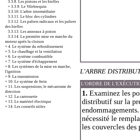
3.3.8. Les pistons et les bielles
+
3.3.9. Le Vilebrequin
3.3.10. L'arbre intermédiaire
3.3.11. Le bloc des cylindres
3.3.12. Les paliers radicaux et les paliers
des bielles
3.3.13. Les anneaux à piston
3.3.14. La première mise en marche du
moteur après la cloison
+
4. Le système du refroidissement
+
5. Le chauffage et la ventilation
+
6. Le système combustible
+
7. Le système d'échappement
+
8. Les systèmes de la mise en marche,
L'ARBRE DISTRIBU
l'ignition
+
9. La transmission
+
10. Le système de frein
L'ORDRE DE L'EXÉCUTI
+
11. Les suspensions, le mécanisme de
1.
Examinez les poin
direction
+
12. La carrosserie
distributif sur la p
+
13. Le matériel électrique
+
14. Les conseils utiles
endommagements. Il
nécessité le remplac
les couvercles des 