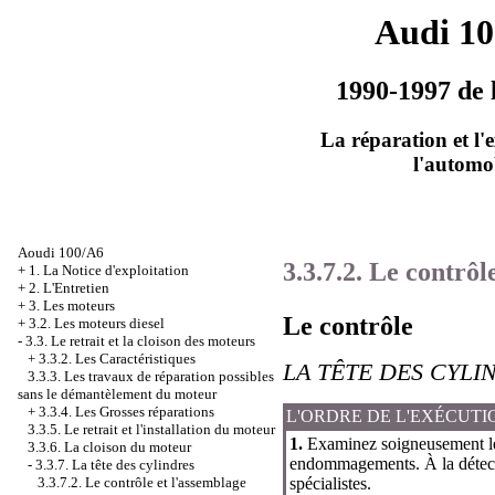
Audi 1
1990-1997 de 
La réparation et l'
l'automo
Aoudi 100/A6
3.3.7.2. Le contrôl
+
1. La Notice d'exploitation
+
2. L'Entretien
+
3. Les moteurs
Le contrôle
+
3.2. Les moteurs diesel
-
3.3. Le retrait et la cloison des moteurs
+
3.3.2. Les Caractéristiques
LA TÊTE DES CYLI
3.3.3. Les travaux de réparation possibles
sans le démantèlement du moteur
+
3.3.4. Les Grosses réparations
L'ORDRE DE L'EXÉCUTI
3.3.5. Le retrait et l'installation du moteur
1.
Examinez soigneusement les s
3.3.6. La cloison du moteur
endommagements. À la détec
-
3.3.7. La tête des cylindres
spécialistes.
3.3.7.2. Le contrôle et l'assemblage