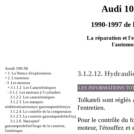
Audi 1
1990-1997 de 
La réparation et l'
l'automo
Aoudi 100/A6
3.1.2.12. Hydrauli
+
1. La Notice d'exploitation
+
2. L'entretien
-
3. Les moteurs
LES INFORMATIONS TO
+
3.1.1.2. Les Caractéristiques
-
3.1.2. Les moteurs à 5 cylindres
3.1.2.2. Les caractéristiques
Tolkateli sont réglé
3.1.2.3. Les marques
l'entretien.
sinkhronizatsionnye gazoraspredeleniya
3.1.2.4. Le contrôle de la compression
3.1.2.5. La courroie gazoraspredelitel'nyj
Pour le contrôle du f
3.1.2.6. Natyajitel'
gazoraspredelitel'nogo de la courroie,
moteur, l'étouffez et 
l'astérisque