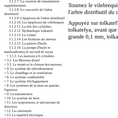
3.1.2.7. La courroie de transmission
Tournez le vilebrequ
supplémentaire
3.1.2.8. Le couvercle de l'arbre
l'arbre distributif du
distributif
3.1.2.9. L'épiploon de l'arbre distributif
Appuyez sur tolkatel
3.1.2.10. Les épiploons du vilebrequin
3.1.2.11. La tête des cylindres
tolkatelya, avant que
3.1.2.12. Hydraulique tolkateli
3.1.2.13. Le volant
grande 0,1 mm, tolkat
3.1.2.14. Les fixations du moteur
3.1.2.15. La palette d'huile
3.1.2.16. La pompe d'huile et
maslozabornyj le raccord de tuyau
+
3.1.3. Les moteurs à 6 cylindres
+
3.2. Les Moteurs diesel
+
3.3. Le retrait et la cloison des moteurs
+
4. Le système du refroidissement
+
5. Le chauffage et la ventilation
+
6. Le système combustible
+
7. Le système d'échappement
+
8. Les systèmes de la mise en marche,
l'ignition
+
9. La transmission
+
10. Le système de frein
+
11. Les suspensions, le mécanisme de
direction
+
12. La carrosserie
+
13. Le matériel électrique