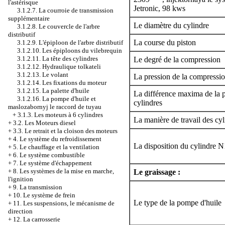
l'astérisque
Jetronic, 98 kws
3.1.2.7. La courroie de transmission
supplémentaire
Le diamètre du cylindre
3.1.2.8. Le couvercle de l'arbre
distributif
La course du piston
3.1.2.9. L'épiploon de l'arbre distributif
3.1.2.10. Les épiploons du vilebrequin
3.1.2.11. La tête des cylindres
Le degré de la compression
3.1.2.12. Hydraulique tolkateli
3.1.2.13. Le volant
La pression de la compressi
3.1.2.14. Les fixations du moteur
3.1.2.15. La palette d'huile
La différence maxima de la p
3.1.2.16. La pompe d'huile et
cylindres
maslozabornyj le raccord de tuyau
+
3.1.3. Les moteurs à 6 cylindres
La manière de travail des cyl
+
3.2. Les Moteurs diesel
+
3.3. Le retrait et la cloison des moteurs
+
4. Le système du refroidissement
La disposition du cylindre N
+
5. Le chauffage et la ventilation
+
6. Le système combustible
+
7. Le système d'échappement
+
8. Les systèmes de la mise en marche,
Le graissage :
l'ignition
+
9. La transmission
+
10. Le système de frein
Le type de la pompe d'huile
+
11. Les suspensions, le mécanisme de
direction
+
12. La carrosserie