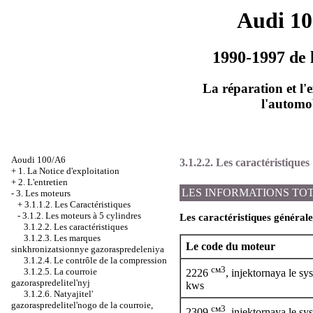
Audi 1
1990-1997 de 
La réparation et l'
l'automo
Aoudi 100/A6
3.1.2.2. Les caractéristiques
+
1. La Notice d'exploitation
+
2. L'entretien
LES INFORMATIONS TO
-
3. Les moteurs
+
3.1.1.2. Les Caractéristiques
-
3.1.2. Les moteurs à 5 cylindres
Les caractéristiques générale
3.1.2.2. Les caractéristiques
3.1.2.3. Les marques
Le code du moteur
sinkhronizatsionnye gazoraspredeleniya
3.1.2.4. Le contrôle de la compression
см3
3.1.2.5. La courroie
2226
, injektornaya le s
gazoraspredelitel'nyj
kws
3.1.2.6. Natyajitel'
gazoraspredelitel'nogo de la courroie,
см3
2309
, injektornaya le s