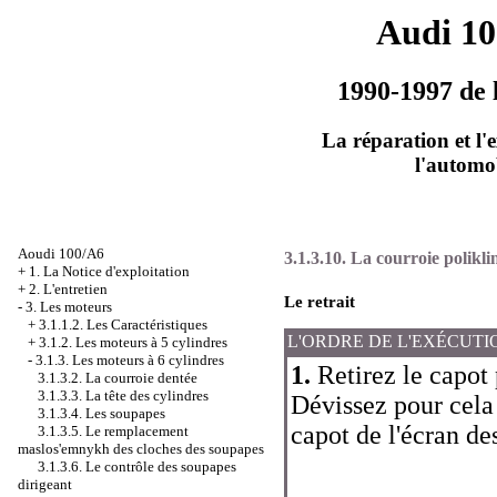
Audi 1
1990-1997 de 
La réparation et l'
l'automo
Aoudi 100/A6
3.1.3.10. La courroie polikli
+
1. La Notice d'exploitation
+
2. L'entretien
Le retrait
-
3. Les moteurs
+
3.1.1.2. Les Caractéristiques
L'ORDRE DE L'EXÉCUTI
+
3.1.2. Les moteurs à 5 cylindres
-
3.1.3. Les moteurs à 6 cylindres
1.
Retirez le capot 
3.1.3.2. La courroie dentée
3.1.3.3. La tête des cylindres
Dévissez pour cela
3.1.3.4. Les soupapes
capot de l'écran de
3.1.3.5. Le remplacement
maslos'emnykh des cloches des soupapes
3.1.3.6. Le contrôle des soupapes
dirigeant