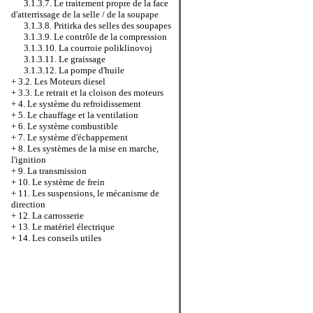
3.1.3.7. Le traitement propre de la face
d'atterrissage de la selle / de la soupape
3.1.3.8. Pritirka des selles des soupapes
3.1.3.9. Le contrôle de la compression
3.1.3.10. La courroie poliklinovoj
3.1.3.11. Le graissage
3.1.3.12. La pompe d'huile
+
3.2. Les Moteurs diesel
+
3.3. Le retrait et la cloison des moteurs
+
4. Le système du refroidissement
+
5. Le chauffage et la ventilation
+
6. Le système combustible
+
7. Le système d'échappement
+
8. Les systèmes de la mise en marche,
l'ignition
+
9. La transmission
+
10. Le système de frein
+
11. Les suspensions, le mécanisme de
direction
+
12. La carrosserie
+
13. Le matériel électrique
+
14. Les conseils utiles