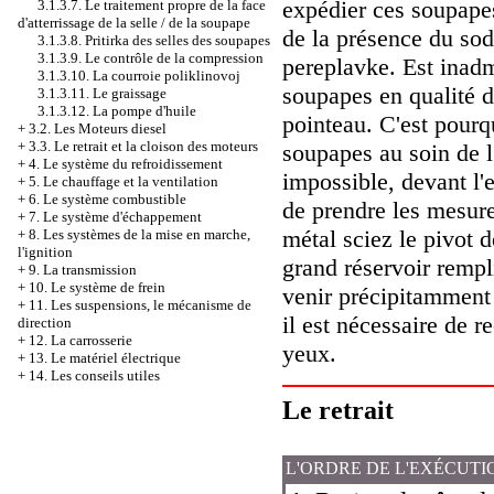
expédier ces soupapes
3.1.3.7. Le traitement propre de la face
d'atterrissage de la selle / de la soupape
de la présence du sod
3.1.3.8. Pritirka des selles des soupapes
3.1.3.9. Le contrôle de la compression
pereplavke. Est inadm
3.1.3.10. La courroie poliklinovoj
soupapes en qualité de
3.1.3.11. Le graissage
3.1.3.12. La pompe d'huile
pointeau. C'est pourq
+
3.2. Les Moteurs diesel
+
3.3. Le retrait et la cloison des moteurs
soupapes au soin de l'
+
4. Le système du refroidissement
impossible, devant l'
+
5. Le chauffage et la ventilation
+
6. Le système combustible
de prendre les mesure
+
7. Le système d'échappement
métal sciez le pivot d
+
8. Les systèmes de la mise en marche,
l'ignition
grand réservoir rempli
+
9. La transmission
+
10. Le système de frein
venir précipitamment
+
11. Les suspensions, le mécanisme de
il est nécessaire de r
direction
+
12. La carrosserie
yeux.
+
13. Le matériel électrique
+
14. Les conseils utiles
Le retrait
L'ORDRE DE L'EXÉCUTI