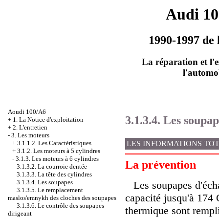
Audi 1
1990-1997 de 
La réparation et l'
l'automo
Aoudi 100/A6
3.1.3.4. Les soupap
+
1. La Notice d'exploitation
+
2. L'entretien
-
3. Les moteurs
LES INFORMATIONS TO
+
3.1.1.2. Les Caractéristiques
+
3.1.2. Les moteurs à 5 cylindres
-
3.1.3. Les moteurs à 6 cylindres
La prévention
3.1.3.2. La courroie dentée
3.1.3.3. La tête des cylindres
3.1.3.4. Les soupapes
Les soupapes d'écha
3.1.3.5. Le remplacement
capacité jusqu'à 174 
maslos'emnykh des cloches des soupapes
3.1.3.6. Le contrôle des soupapes
thermique sont rempl
dirigeant