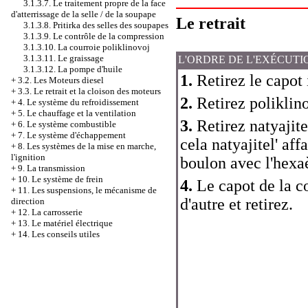
3.1.3.7. Le traitement propre de la face
d'atterrissage de la selle / de la soupape
Le retrait
3.1.3.8. Pritirka des selles des soupapes
3.1.3.9. Le contrôle de la compression
3.1.3.10. La courroie poliklinovoj
3.1.3.11. Le graissage
L'ORDRE DE L'EXÉCUTI
3.1.3.12. La pompe d'huile
1.
Retirez le capot 
+
3.2. Les Moteurs diesel
+
3.3. Le retrait et la cloison des moteurs
2.
Retirez poliklino
+
4. Le système du refroidissement
+
5. Le chauffage et la ventilation
3.
Retirez natyajite
+
6. Le système combustible
+
7. Le système d'échappement
cela natyajitel' aff
+
8. Les systèmes de la mise en marche,
l'ignition
boulon avec l'hexa
+
9. La transmission
+
10. Le système de frein
4.
Le capot de la co
+
11. Les suspensions, le mécanisme de
d'autre et retirez.
direction
+
12. La carrosserie
+
13. Le matériel électrique
+
14. Les conseils utiles