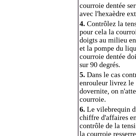
courroie dentée ser
avec l'hexaèdre ex
4.
Contrôlez la tens
pour cela la courro
doigts au milieu ent
et la pompe du liqu
courroie dentée do
sur 90 degrés.
5.
Dans le cas contr
enrouleur livrez l
dovernite, on n'att
courroie.
6.
Le vilebrequin d
chiffre d'affaires e
contrôle de la tens
la courroie resserre