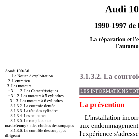
Audi 1
1990-1997 de 
La réparation et l'
l'automo
Aoudi 100/A6
3.1.3.2. La courro
+
1. La Notice d'exploitation
+
2. L'entretien
-
3. Les moteurs
LES INFORMATIONS TO
+
3.1.1.2. Les Caractéristiques
+
3.1.2. Les moteurs à 5 cylindres
-
3.1.3. Les moteurs à 6 cylindres
La prévention
3.1.3.2. La courroie dentée
3.1.3.3. La tête des cylindres
3.1.3.4. Les soupapes
L'installation incor
3.1.3.5. Le remplacement
aux endommagements 
maslos'emnykh des cloches des soupapes
3.1.3.6. Le contrôle des soupapes
l'expérience s'adressez
dirigeant