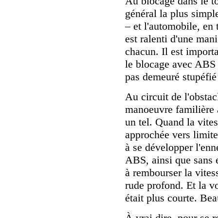
Au blocage dans le to
général la plus simple
– et l'automobile, en 
est ralenti d'une man
chacun. Il est import
le blocage avec ABS on
pas demeuré stupéfié s
Au circuit de l'obstac
manoeuvre familière à 
un tel. Quand la vite
approchée vers limite
à se développer l'enn
ABS, ainsi que sans e
à rembourser la vites
rude profond. Et la vo
était plus courte. Be
À vrai dire, pour se r