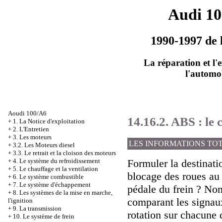
Audi 1
1990-1997 de 
La réparation et l'
l'automo
Aoudi 100/A6
14.16.2. ABS : le 
+
1. La Notice d'exploitation
+
2. L'Entretien
+
3. Les moteurs
LES INFORMATIONS TO
+
3.2. Les Moteurs diesel
+
3.3. Le retrait et la cloison des moteurs
+
4. Le système du refroidissement
Formuler la destinati
+
5. Le chauffage et la ventilation
blocage des roues au
+
6. Le système combustible
+
7. Le système d'échappement
pédale du frein ? Non
+
8. Les systèmes de la mise en marche,
comparant les signaux
l'ignition
+
9. La transmission
rotation sur chacune 
+
10. Le système de frein