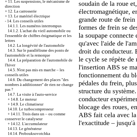
+
11. Les suspensions, le mécanisme de
soudain de la roue et
direction
électromagnétique, en
+
12. La carrosserie
+
13. Le matériel électrique
grande route de frein
-
14. Les conseils utiles
14.1.1. Les numéros interrompus
formes de frein se des
14.1.2. L'achat du vieil automobile ou
la soupape connecte d
l'ensemble de chiffres énigmatique et les
lettres
qu'avec l'aide de l'am
14.2. La longévité de l'automobile
droit du conducteur. E
14.3. Sur le parallélisme des ponts de
l'automobile et la remorque
le cycle se répète de
14.4. La préparation de l'automobile de
l'hiver
l'insertion ABS se ma
14.5. N'est pas mis en marche – les
fonctionnement du blo
conseils utiles
14.6. Du changement des places "des
pédales du frein, plu
nombres à additionner" de rien ne change
pas ?
structure du système.
14.7. La visite à l'auto-service
conducteur expériment
+
14.8. Le moteur
+
14.9. Le climatiseur
blocage des roues, e
14.10. Le turbocompresseur
ABS fait cela avec la
+
14.11. Trois dans un – ou comme
conserver le catalyseur
l'exactitude – jusqu'à
+
14.12. L'accumulateur
14.13. Le générateur
14.14. Probouksovotchka