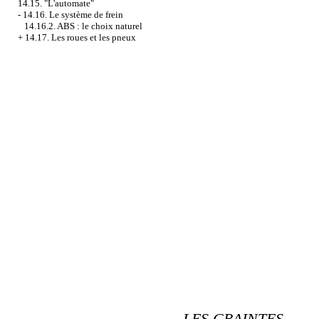
14.15. "L'automate"
-
14.16. Le système de frein
14.16.2. ABS : le choix naturel
+
14.17. Les roues et les pneux
LES CRAINTES