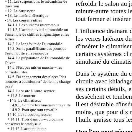
+
11. Les suspensions, le mécanisme de
refroidir le salon au 
direction
minute-autre toutes le
+
12. La carrosserie
+
13. Le matériel électrique
tout fermer et insérer
-
14. Les conseils utiles
14.1.1. Les numéros interrompus
L'influence drainant 
14.1.2. L'achat du vieil automobile ou
l'ensemble de chiffres énigmatique et les
les verres latéraux du
lettres
14.2. La longévité de l'automobile
d'insérer le climatise
14.3. Sur le parallélisme des ponts de
certains systèmes cli
l'automobile et la remorque
14.4. La préparation de l'automobile de
simultané du climatise
l'hiver
14.5. N'est pas mis en marche – les
conseils utiles
Dans le système du co
14.6. Du changement des places "des
circule avec khladag
nombres à additionner" de rien ne change
pas ?
ses certains détails, 
14.7. La visite à l'auto-service
dessèchent et tombent
+
14.8. Le moteur
-
14.9. Le climatiseur
il est désirable d'ins
14.9.1. Comme le climatiseur travaille
14.9.2. Pour que tout travaille
moins, que pour dix 
14.10. Le turbocompresseur
l'huile graisse tous 
+
14.11. Trois dans un – ou comme
conserver le catalyseur
+
14.12. L'accumulateur
Que l'on peut répar