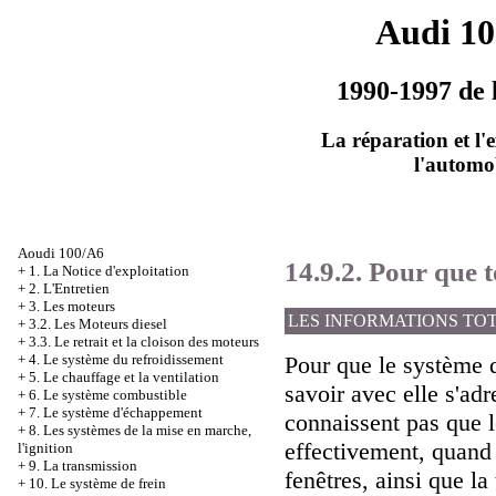
Audi 1
1990-1997 de 
La réparation et l'
l'automo
Aoudi 100/A6
14.9.2. Pour que t
+
1. La Notice d'exploitation
+
2. L'Entretien
+
3. Les moteurs
LES INFORMATIONS TO
+
3.2. Les Moteurs diesel
+
3.3. Le retrait et la cloison des moteurs
+
4. Le système du refroidissement
Pour que le système d
+
5. Le chauffage et la ventilation
savoir avec elle s'ad
+
6. Le système combustible
+
7. Le système d'échappement
connaissent pas que l
+
8. Les systèmes de la mise en marche,
effectivement, quand 
l'ignition
+
9. La transmission
fenêtres, ainsi que la
+
10. Le système de frein