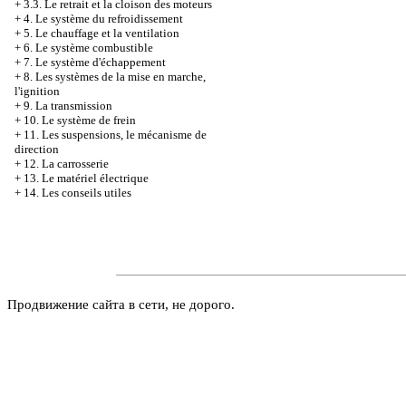
+
3.3. Le retrait et la cloison des moteurs
+
4. Le système du refroidissement
+
5. Le chauffage et la ventilation
+
6. Le système combustible
+
7. Le système d'échappement
+
8. Les systèmes de la mise en marche,
l'ignition
+
9. La transmission
+
10. Le système de frein
+
11. Les suspensions, le mécanisme de
direction
+
12. La carrosserie
+
13. Le matériel électrique
+
14. Les conseils utiles
Продвижение сайта в сети, не дорого.