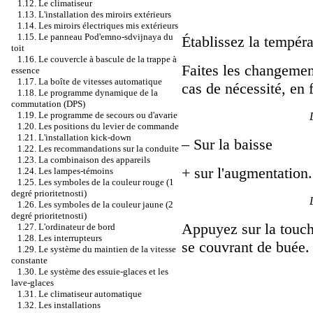
1.12. Le climatiseur
1.13. L'installation des miroirs extérieurs
1.14. Les miroirs électriques mis extérieurs
1.15. Le panneau Pod'emno-sdvijnaya du
Établissez la tempéra
toit
1.16. Le couvercle à bascule de la trappe à
Faites les changemen
essence
1.17. La boîte de vitesses automatique
cas de nécessité, en f
1.18. Le programme dynamique de la
commutation (DPS)
1.19. Le programme de secours ou d'avarie
1.20. Les positions du levier de commande
1.21. L'installation kick-down
– Sur la baisse
1.22. Les recommandations sur la conduite
1.23. La combinaison des appareils
+ sur l'augmentation.
1.24. Les lampes-témoins
1.25. Les symboles de la couleur rouge (1
degré prioritetnosti)
1.26. Les symboles de la couleur jaune (2
degré prioritetnosti)
Appuyez sur la touch
1.27. L'ordinateur de bord
1.28. Les interrupteurs
se couvrant de buée.
1.29. Le système du maintien de la vitesse
constante
1.30. Le système des essuie-glaces et les
lave-glaces
1.31. Le climatiseur automatique
1.32. Les installations