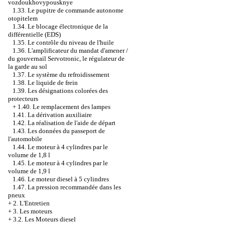
vozdoukhovypousknye
1.33. Le pupitre de commande autonome
otopitelem
1.34. Le blocage électronique de la
différentielle (EDS)
1.35. Le contrôle du niveau de l'huile
1.36. L'amplificateur du mandat d'amener /
du gouvernail Servotronic, le régulateur de
la garde au sol
1.37. Le système du refroidissement
1.38. Le liquide de frein
1.39. Les désignations colorées des
protecteurs
+
1.40. Le remplacement des lampes
1.41. La dérivation auxiliaire
1.42. La réalisation de l'aide de départ
1.43. Les données du passeport de
l'automobile
1.44. Le moteur à 4 cylindres par le
volume de 1,8 l
1.45. Le moteur à 4 cylindres par le
volume de 1,9 l
1.46. Le moteur diesel à 5 cylindres
1.47. La pression recommandée dans les
pneux
+
2. L'Entretien
+
3. Les moteurs
+
3.2. Les Moteurs diesel