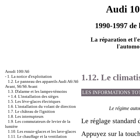
Audi 1
1990-1997 de 
La réparation et l'
l'automo
Aoudi 100/A6
1.12. Le climati
-
1. La notice d'exploitation
1.2. Le panneau des appareils Audi A6/A6
Avant, S6/S6 Avant
1.3. D'alarme et les lampes-témoins
LES INFORMATIONS TO
+
1.4. L'installation des sièges
1.5. Les lève-glaces électriques
1.6. L'installation du volant de direction
Le régime auto
1.7. Le château de l'ignition
1.8. Les interrupteurs
Le réglage standard d
1.9. Les commutateurs de levier de la
lumière
1.10. Les essuie-glaces et les lave-glaces
Appuyez sur la tou
1.11. Le chauffage et la ventilation