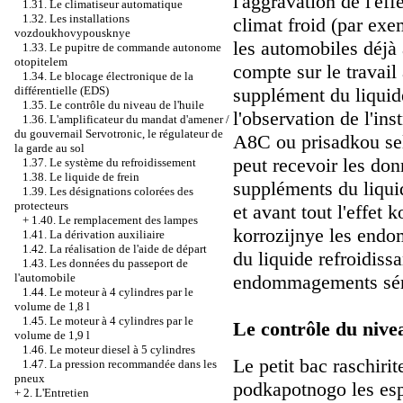
l'aggravation de l'eff
1.31. Le climatiseur automatique
1.32. Les installations
climat froid (par exe
vozdoukhovypousknye
les automobiles déjà à
1.33. Le pupitre de commande autonome
otopitelem
compte sur le travail
1.34. Le blocage électronique de la
supplément du liquide
différentielle (EDS)
1.35. Le contrôle du niveau de l'huile
l'observation de l'in
1.36. L'amplificateur du mandat d'amener /
du gouvernail Servotronic, le régulateur de
A8C ou prisadkou se
la garde au sol
peut recevoir les don
1.37. Le système du refroidissement
1.38. Le liquide de frein
suppléments du liqui
1.39. Les désignations colorées des
protecteurs
et avant tout l'effet 
+
1.40. Le remplacement des lampes
korrozijnye les end
1.41. La dérivation auxiliaire
1.42. La réalisation de l'aide de départ
du liquide refroidiss
1.43. Les données du passeport de
endommagements sér
l'automobile
1.44. Le moteur à 4 cylindres par le
volume de 1,8 l
1.45. Le moteur à 4 cylindres par le
Le contrôle
du nivea
volume de 1,9 l
1.46. Le moteur diesel à 5 cylindres
Le petit bac raschiri
1.47. La pression recommandée dans les
pneux
podkapotnogo les es
+
2. L'Entretien