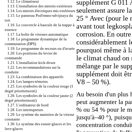
supplément G 011 
1.12. Le climatiseur
1.13. L'installation des miroirs extérieurs
seulement assure la
1.14. Les miroirs électriques mis extérieurs
1.15. Le panneau Pod'emno-sdvijnaya du
25 ° Avec (pour le 
toit
avant tout legkospl
1.16. Le couvercle à bascule de la trappe à
essence
corrosion. En outre
1.17. La boîte de vitesses automatique
1.18. Le programme dynamique de la
considérablement le
commutation (DPS)
pourquoi même à la
1.19. Le programme de secours ou d'avarie
1.20. Les positions du levier de
le climat chaud on 
commande
1.21. L'installation kick-down
mélange par le supp
1.22. Les recommandations sur la
conduite
supplément doit êt
1.23. La combinaison des appareils
V8 – 50 %).
1.24. Les lampes-témoins
1.25. Les symboles de la couleur rouge (1
degré prioritetnosti)
Au besoin d'un plus h
1.26. Les symboles de la couleur jaune (2
peut augmenter la pa
degré prioritetnosti)
1.27. L'ordinateur de bord
% ou 54 % pour le mo
1.28. Les interrupteurs
1.29. Le système du maintien de la vitesse
jusqu'à–40 °), puisque
constante
concentration conduit
1.30. Le système des essuie-glaces et les
lave-glaces