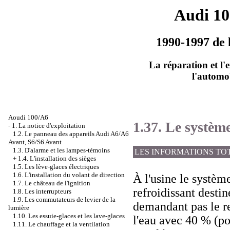
Audi 1
1990-1997 de 
La réparation et l'
l'automo
Aoudi 100/A6
1.37. Le systèm
-
1. La notice d'exploitation
1.2. Le panneau des appareils Audi A6/A6
Avant, S6/S6 Avant
1.3. D'alarme et les lampes-témoins
LES INFORMATIONS TO
+
1.4. L'installation des sièges
1.5. Les lève-glaces électriques
1.6. L'installation du volant de direction
À l'usine le système
1.7. Le château de l'ignition
refroidissant destin
1.8. Les interrupteurs
1.9. Les commutateurs de levier de la
demandant pas le 
lumière
1.10. Les essuie-glaces et les lave-glaces
l'eau avec 40 % (po
1.11. Le chauffage et la ventilation