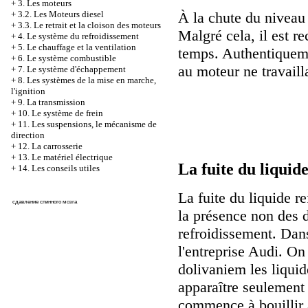
+
3. Les moteurs
À la chute du niveau
+
3.2. Les Moteurs diesel
+
3.3. Le retrait et la cloison des moteurs
Malgré cela, il est 
+
4. Le système du refroidissement
+
5. Le chauffage et la ventilation
temps. Authentiqueme
+
6. Le système combustible
au moteur ne travaill
+
7. Le système d'échappement
+
8. Les systèmes de la mise en marche,
l'ignition
+
9. La transmission
+
10. Le système de frein
+
11. Les suspensions, le mécanisme de
direction
+
12. La carrosserie
+
13. Le matériel électrique
La fuite du liquide
+
14. Les conseils utiles
La fuite du liquide r
сдавление спинного мозга
la présence non des 
refroidissement. Dan
l'entreprise Audi. On
dolivaniem les liquid
apparaître seulement 
commence à bouillir 