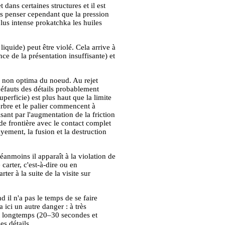
et dans certaines structures et il est
as penser cependant que la pression
plus intense prokatchka les huiles
liquide) peut être violé. Cela arrive à
ce de la présentation insuffisante) et
ie non optima du noeud. Au rejet
défauts des détails probablement
uperficie) est plus haut que la limite
'arbre et le palier commencent à
sant par l'augmentation de la friction
 de frontière avec le contact complet
yement, la fusion et la destruction
Néanmoins il apparaît à la violation de
carter, c'est-à-dire ou en
r à la suite de la visite sur
 il n'a pas le temps de se faire
 ici un autre danger : à très
lit longtemps (20–30 secondes et
es détails.