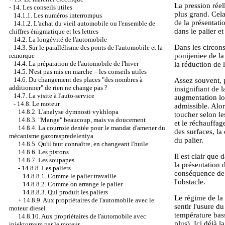
La pression rée
-
14. Les conseils utiles
plus grand. Cela
14.1.1. Les numéros interrompus
de la présentati
14.1.2. L'achat du vieil automobile ou l'ensemble de
dans le palier e
chiffres énigmatique et les lettres
14.2. La longévité de l'automobile
Dans les circons
14.3. Sur le parallélisme des ponts de l'automobile et la
ponijeniee de la
remorque
14.4. La préparation de l'automobile de l'hiver
la réduction de 
14.5. N'est pas mis en marche – les conseils utiles
14.6. Du changement des places "des nombres à
Assez souvent, p
additionner" de rien ne change pas ?
insignifiant de 
14.7. La visite à l'auto-service
augmentation loc
-
14.8. Le moteur
admissible. Alor
14.8.2. L'analyse dymnosti vykhlopa
toucher selon le
14.8.3. "Mange" beaucoup, mais va doucement
et le réchauffag
14.8.4. La courroie dentée pour le mandat d'amener du
des surfaces, la
mécanisme gazoraspredeleniya
du palier.
14.8.5. Qu'il faut connaître, en changeant l'huile
14.8.6. Les pistons
Il est clair que 
14.8.7. Les soupapes
la présentation 
-
14.8.8. Les paliers
conséquence de l
14.8.8.1. Comme le palier travaille
l'obstacle.
14.8.8.2. Comme on arrange le palier
14.8.8.3. Qui produit les paliers
Le régime de la 
+
14.8.9. Aux propriétaires de l'automobile avec le
sentir l'usure d
moteur diesel
température bass
14.8.10. Aux propriétaires de l'automobile avec
plus). Ici déjà 
injektornym par le moteur