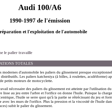
Audi 100/A6
1990-1997 de l'émission
réparation et l'exploitation de l'automobile
 le palier travaille
ATIONS TOTALES
s modernes d'automobile les paliers du glissement presque exceptionnel
 distributifs. Les paliers katcheniya (à billes, à roulettes, aculéiforme) 
de petits moteurs de motocyclette.
avail nécessaire des paliers du glissement est atteinte par l'utilisation du
re lisse au jeu entre l'arbre et l'orifice on donne l'huile. Puisque la char
ntrique, l'huile se serre quoi qu'à la partie se rétrécissant du jeu et fo
e avec les murs de l'orifice. Plus la pression et la viscosité de l'huile da
aces) subit le palier du glissement.