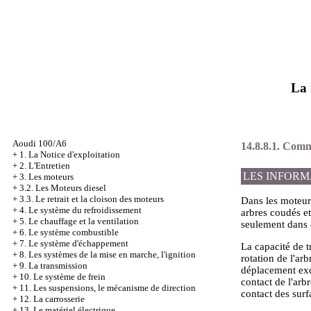
La 
Aoudi 100/A6
14.8.8.1. Comme
+
1. La Notice d'exploitation
+
2. L'Entretien
LES INFORM
+
3. Les moteurs
+
3.2. Les Moteurs diesel
+
3.3. Le retrait et la cloison des moteurs
Dans les moteur
+
4. Le système du refroidissement
arbres coudés et
+
5. Le chauffage et la ventilation
seulement dans 
+
6. Le système combustible
+
7. Le système d'échappement
La capacité de tr
+
8. Les systèmes de la mise en marche, l'ignition
rotation de l'arb
+
9. La transmission
déplacement exce
+
10. Le système de frein
contact de l'arbr
+
11. Les suspensions, le mécanisme de direction
contact des surf
+
12. La carrosserie
+
13. Le matériel électrique