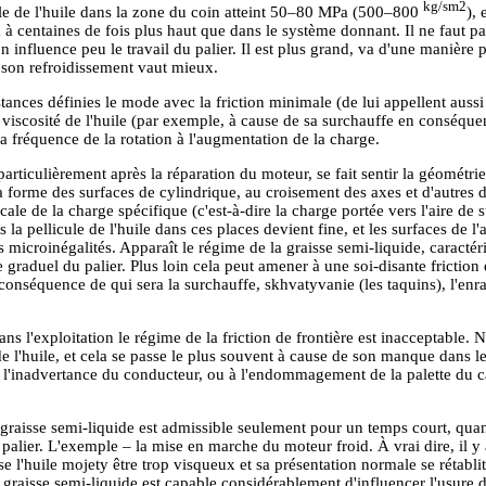
kg/sm2
lle de l'huile dans la zone du coin atteint 50–80 MPa (500–800
), 
 à centaines de fois plus haut que dans le système donnant. Il ne faut p
on influence peu le travail du palier. Il est plus grand, va d'une manière 
t son refroidissement vaut mieux.
tances définies le mode avec la friction minimale (de lui appellent aussi 
 viscosité de l'huile (par exemple, à cause de sa surchauffe en conséquen
la fréquence de la rotation à l'augmentation de la charge.
articulièrement après la réparation du moteur, se fait sentir la géométr
la forme des surfaces de cylindrique, au croisement des axes et d'autres 
ale de la charge spécifique (c'est-à-dire la charge portée vers l'aire de s
s la pellicule de l'huile dans ces places devient fine, et les surfaces de l
s microinégalités. Apparaît le régime de la graisse semi-liquide, caractéri
e graduel du palier. Plus loin cela peut amener à une soi-disante friction
 conséquence de qui sera la surchauffe, skhvatyvanie (les taquins), l'enra
dans l'exploitation le régime de la friction de frontière est inacceptable. 
de l'huile, et cela se passe le plus souvent à cause de son manque dans le 
'inadvertance du conducteur, ou à l'endommagement de la palette du carte
graisse semi-liquide est admissible seulement pour un temps court, quand
u palier. L'exemple – la mise en marche du moteur froid. À vrai dire, il y a
e l'huile mojety être trop visqueux et sa présentation normale se rétab
la graisse semi-liquide est capable considérablement d'influencer l'usure d